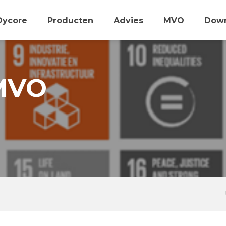
Dycore
Producten
Advies
MVO
Dow
 MVO