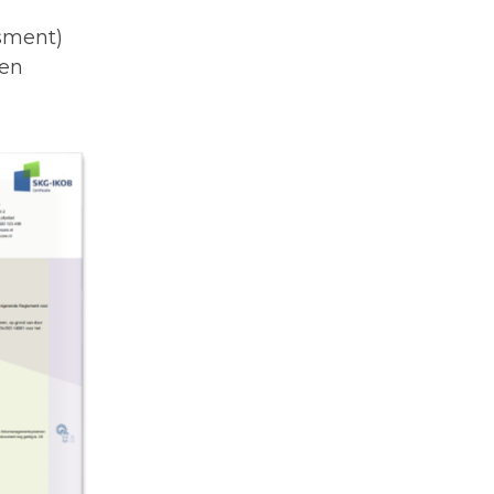
sment)
en