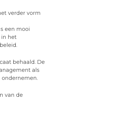
net verder vorm
is een mooi
 in het
beleid.
icaat behaald. De
management als
d ondernemen.
en van de