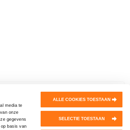
rk jij regelmatig met Dycore
ALLE COOKIES TOESTAAN
oeren?
al media te
d je dan aan voor onze nieuwsbrief! Je
 van onze
SELECTIE TOESTAAN
vangt regelmatig handige tips over de
deze gegevens
Dycore op Social Media
 op basis van
werking van onze vloeren, interessante