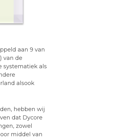
ppeld aan 9 van
) van de
e systematiek als
ndere
erland alsook
lden, hebben wij
oven dat Dycore
ngen, zowel
door middel van