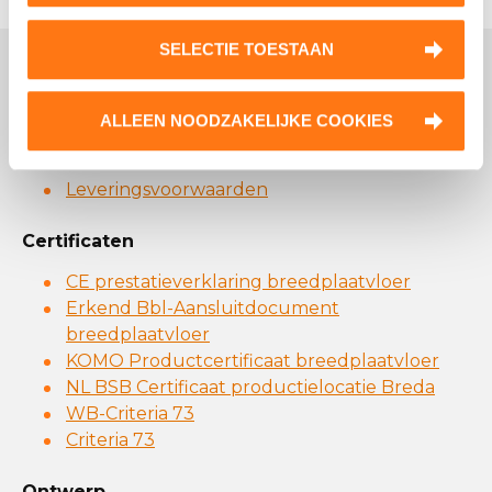
SELECTIE TOESTAAN
Downloads
ALLEEN NOODZAKELIJKE COOKIES
Algemeen
Leveringsvoorwaarden
Certificaten
CE prestatieverklaring breedplaatvloer
Erkend Bbl-Aansluitdocument
breedplaatvloer
KOMO Productcertificaat breedplaatvloer
NL BSB Certificaat productielocatie Breda
WB-Criteria 73
Criteria 73
Ontwerp