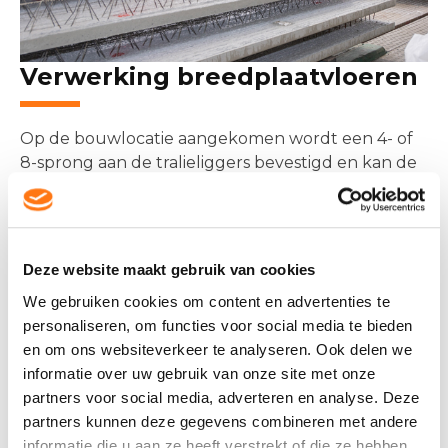
Verwerking breedplaatvloeren
Op de bouwlocatie aangekomen wordt een 4- of
8-sprong aan de tralieliggers bevestigd en kan de
breedplaatschil gehesen en gemonteerd worden
op de dragende wanden en/of een onderliggende
constructie van stempels. De aanwezige
tralieliggers dienen, behalve als hijsmiddel, de
Deze website maakt gebruik van cookies
plaat tijdens het afstorten van de druklaag
We gebruiken cookies om content en advertenties te
voldoende sterkte en stijfheid te geven, te zorgen
personaliseren, om functies voor social media te bieden
voor de onderlinge samenhang van de prefab schil
en om ons websiteverkeer te analyseren. Ook delen we
en de druklaag en hebben een supportfunctie
informatie over uw gebruik van onze site met onze
voor de aan te brengen bovenwapening.
partners voor social media, adverteren en analyse. Deze
Informatie hierover kunt u terugvinden in onze
partners kunnen deze gegevens combineren met andere
verwerkingsinstructies
.
informatie die u aan ze heeft verstrekt of die ze hebben