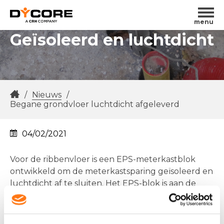
menu
Geïsoleerd en luchtdicht
/
Nieuws
/
Begane grondvloer luchtdicht afgeleverd
04/02/2021
Voor de ribbenvloer is een EPS-meterkastblok
ontwikkeld om de meterkastsparing geïsoleerd en
luchtdicht af te sluiten. Het EPS-blok is aan de
onderzijde geheel dicht. Ter plaatse van de
uitsparingen zit nog 2 cm EPS, wat eenvoudig
door te prikken is. Het blok loopt taps toe voor een