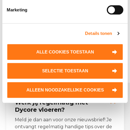
Marketing
Klik hier voor de mogelijkheden
Details tonen
ALLE COOKIES TOESTAAN
SELECTIE TOESTAAN
ALLEEN NOODZAKELIJKE COOKIES
Contactgegevens Dycore
Werk jij regelmatig met
Email:
info@dycore.nl
Dycore vloeren?
Tel:
(0)162 477 477
Meld je dan aan voor onze nieuwsbrief! Je
Onze producten
ontvangt regelmatig handige tips over de