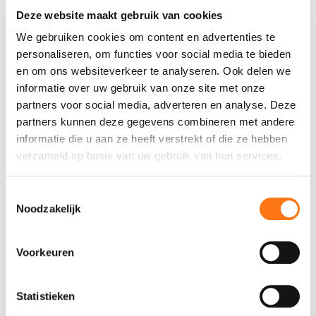
juiste plaatsing in de meterkastsparing. Ter plaatse
Deze website maakt gebruik van cookies
van de doorvoeringen en de randen dient men
We gebruiken cookies om content en advertenties te
het blok te voorzien van purschuim.
personaliseren, om functies voor social media te bieden
en om ons websiteverkeer te analyseren. Ook delen we
Er zijn twee varianten leverbaar: een standaard
informatie over uw gebruik van onze site met onze
blok en een blok voor de stadsverwarming. De
partners voor social media, adverteren en analyse. Deze
meterkastblokken zijn zowel links als rechts te
partners kunnen deze gegevens combineren met andere
gebruiken.
informatie die u aan ze heeft verstrekt of die ze hebben
verzameld op basis van uw gebruik van hun services.
Toestemmingsselectie
Noodzakelijk
Voorkeuren
Sparingen en instortvoorzieningen
Statistieken
Dycore ribbenvloer