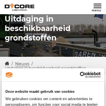
menu
Uitdaging in
beschikbaarheid
grondstoffen
/
Nieuws
/
Uitdaging in beschikbaarheid grondstoffen
22/09/2022
Deze website maakt gebruik van cookies
Een extreem droge zomer in heel Europa heeft
We gebruiken cookies om content en advertenties te
ervoor gezorgd dat de waterstanden in de
personaliseren, om functies voor social media te bieden
Nederlandse rivieren zeer laag zijn. Sinds vorige