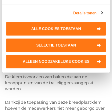
Details tonen
ALLE COOKIES TOESTAAN
Nieuwe breedplaatklem officieel in gebruik genomen op
bouwproject Galgeriet in Monnickendam
SELECTIE TOESTAAN
De breedplaatklem bestaat uit twee elementen
die met een brug met elkaar gekoppeld zijn,
daardoor is de klem geschikt voor platen tot 10
ALLEEN NOODZAKELIJKE COOKIES
meter lang. Met een enkel element kunnen
vloerdelen tot 5.3 meter gehesen worden.
De klem is voorzien van haken die aan de
knooppunten van de tralieliggers aangepikt
worden.
Dankzij de toepassing van deze breedplaatklem
hoeven de medewerkers niet meer geborgd over