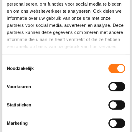
personaliseren, om functies voor social media te bieden
ontstaan om een breedplaatklem te ontwikkelen
en om ons websiteverkeer te analyseren. Ook delen we
en het hijsproces veiliger te maken. Het
informatie over uw gebruik van onze site met onze
ontwikkelingstraject is in samenwerking met Van
partners voor social media, adverteren en analyse. Deze
Harten Machinebouw en Dycore gerealiseerd. Op
partners kunnen deze gegevens combineren met andere
de tasveld van Dycore zijn proeftesten gedaan en
informatie die u aan ze heeft verstrekt of die ze hebben
na kleine modificaties op 12 december 2025 op het
verzameld op basis van uw gebruik van hun services.
bouwproject Galgeriet in Monnickendam zijn de
eerste breedplatenvloeren met deze innovatieve
klem officieel gehesen.
Toestemmingsselectie
Noodzakelijk
Voorkeuren
Statistieken
Marketing