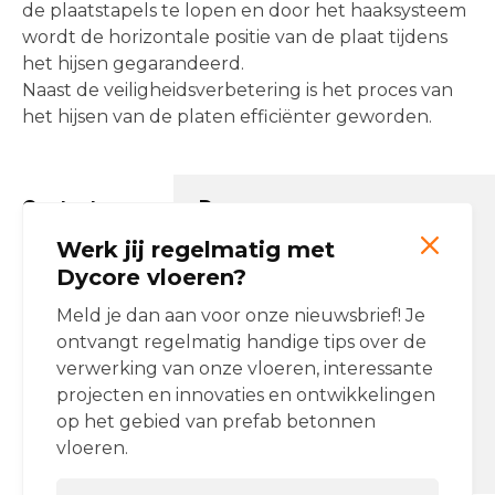
de plaatstapels te lopen en door het haaksysteem
wordt de horizontale positie van de plaat tijdens
het hijsen gegarandeerd.
Naast de veiligheidsverbetering is het proces van
het hijsen van de platen efficiënter geworden.
Contactgegevens Dycore
Werk jij regelmatig met
Email:
info@dycore.nl
Tel:
(0)162 477 477
Dycore vloeren?
Onze producten
Meld je dan aan voor onze nieuwsbrief! Je
ontvangt regelmatig handige tips over de
Breedplaatvloeren
verwerking van onze vloeren, interessante
Ribbenvloeren
projecten en innovaties en ontwikkelingen
op het gebied van prefab betonnen
Dycore op Social Media
vloeren.