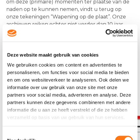
om deze (primaire) momenten ter plaatse van de
naden op te kunnen nemen, vindt u terug op
onze tekeningen “Wapening op de plaat”. Onze
archieven reiken echter niet verder dan 10 jaar
terug. Wanneer u zelf niet in het bezit bent van
tekeningen en berekeningen, raden wij u aan om
hiervoor de gemeente, de hoofdconstructeur
en/of de aannemer van uw gebouw te benaderen.
Deze website maakt gebruik van cookies
We gebruiken cookies om content en advertenties te
De vloeren van Dycore hebben in basis de
personaliseren, om functies voor social media te bieden
volgende opbouw:
en om ons websiteverkeer te analyseren. Ook delen we
informatie over uw gebruik van onze site met onze
partners voor social media, adverteren en analyse. Deze
partners kunnen deze gegevens combineren met andere
informatie die u aan ze heeft verstrekt of die ze hebben
verzameld op basis van uw gebruik van hun services.
Toestemmingsselectie