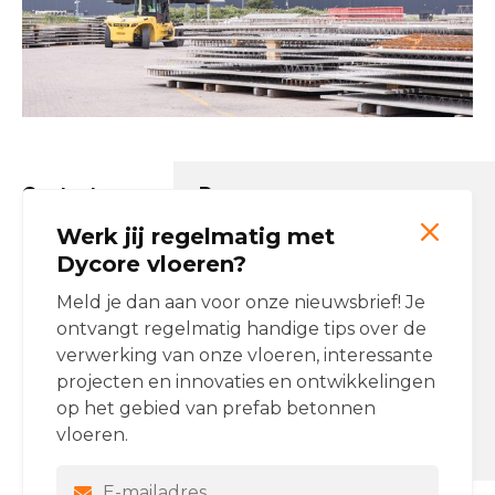
Contactgegevens Dycore
Werk jij regelmatig met
Email:
info@dycore.nl
Tel:
(0)162 477 477
Dycore vloeren?
Onze producten
Meld je dan aan voor onze nieuwsbrief! Je
ontvangt regelmatig handige tips over de
Breedplaatvloeren
verwerking van onze vloeren, interessante
Ribbenvloeren
projecten en innovaties en ontwikkelingen
op het gebied van prefab betonnen
Dycore op Social Media
vloeren.