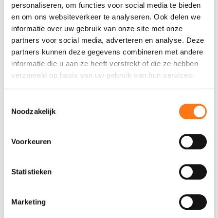
van de langssleuf. Een langsleuf kan over de
personaliseren, om functies voor social media te bieden
gehele plaatlengte of een gedeelte ervan
en om ons websiteverkeer te analyseren. Ook delen we
toegepast worden. Bij dwarssleuven is ook een
informatie over uw gebruik van onze site met onze
grote variatie in breedtes en lengtes mogelijk.
partners voor social media, adverteren en analyse. Deze
Uiteraard behoren combinaties van dwars- en
partners kunnen deze gegevens combineren met andere
langssleuven tot de mogelijkheden. De
informatie die u aan ze heeft verstrekt of die ze hebben
leidingsleuven hebben een diepte van 100mm. De
verzameld op basis van uw gebruik van hun services.
vloer wordt geleverd in betonsterkteklasse
C50/60, heeft een hoogte van 200 mm en kent
Toestemmingsselectie
een max. lengte van 6,6 m.
Noodzakelijk
Voorkeuren
Statistieken
Marketing