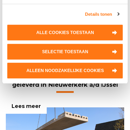
Details tonen
Voordelen Dycore leidingplaatvloer
ALLE COOKIES TOESTAAN
Droog, prefab stapelsysteem
Horizontale leidingen mogelijk
Flexibel leidingverloop
SELECTIE TOESTAAN
Geen onderstempeling vereist
ALLEEN NOODZAKELIJKE COOKIES
Eerste vernieuwde leidingplaatvloer
geleverd in Nieuwerkerk a/d IJssel
Lees meer