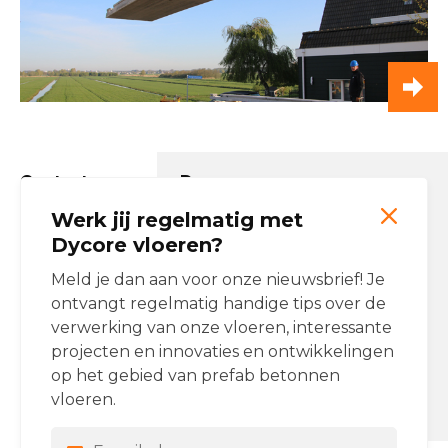
Contactgegevens Dycore
Werk jij regelmatig met
Email:
info@dycore.nl
Tel:
(0)162 477 477
Dycore vloeren?
Onze producten
Meld je dan aan voor onze nieuwsbrief! Je
ontvangt regelmatig handige tips over de
Breedplaatvloeren
verwerking van onze vloeren, interessante
Ribbenvloeren
projecten en innovaties en ontwikkelingen
op het gebied van prefab betonnen
Dycore op Social Media
vloeren.