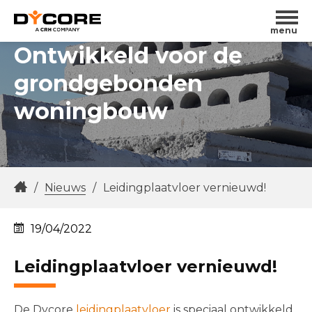
menu
Ontwikkeld voor de
grondgebonden
woningbouw
/
Nieuws
/
Leidingplaatvloer vernieuwd!
19/04/2022
Leidingplaatvloer vernieuwd!
De Dycore
leidingplaatvloer
is speciaal ontwikkeld