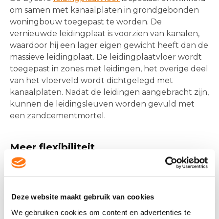
om samen met kanaalplaten in grondgebonden
woningbouw toegepast te worden. De
vernieuwde leidingplaat is voorzien van kanalen,
waardoor hij een lager eigen gewicht heeft dan de
massieve leidingplaat. De leidingplaatvloer wordt
toegepast in zones met leidingen, het overige deel
van het vloerveld wordt dichtgelegd met
kanaalplaten. Nadat de leidingen aangebracht zijn,
kunnen de leidingsleuven worden gevuld met
een zandcementmortel.
Meer flexibiliteit
Met de vernieuwde leidingplaatvloer is er meer
flexibiliteit in de mogelijke leidingsleuven.
Deze website maakt gebruik van cookies
Langssleuven zijn nu mogelijk met variabele
breedtes en er is meer keuzevrijheid in de positie
We gebruiken cookies om content en advertenties te