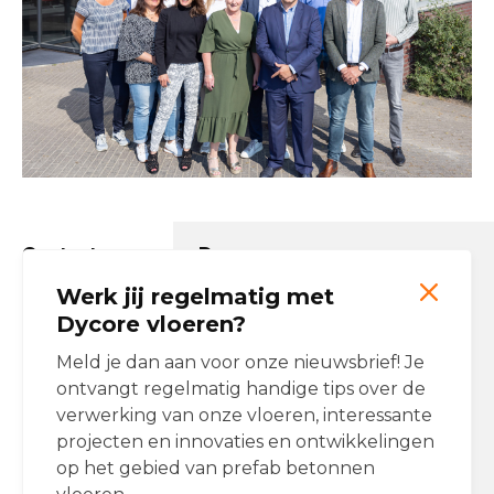
Contactgegevens Dycore
Werk jij regelmatig met
Email:
info@dycore.nl
Tel:
(0)162 477 477
Dycore vloeren?
Onze producten
Meld je dan aan voor onze nieuwsbrief! Je
ontvangt regelmatig handige tips over de
Breedplaatvloeren
verwerking van onze vloeren, interessante
Ribbenvloeren
projecten en innovaties en ontwikkelingen
op het gebied van prefab betonnen
Dycore op Social Media