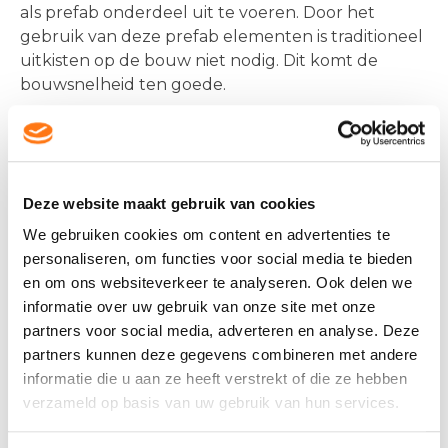
als prefab onderdeel uit te voeren. Door het
gebruik van deze prefab elementen is traditioneel
uitkisten op de bouw niet nodig. Dit komt de
bouwsnelheid ten goede.
Deze website maakt gebruik van cookies
We gebruiken cookies om content en advertenties te
personaliseren, om functies voor social media te bieden
en om ons websiteverkeer te analyseren. Ook delen we
informatie over uw gebruik van onze site met onze
partners voor social media, adverteren en analyse. Deze
partners kunnen deze gegevens combineren met andere
In totaal omvatten de laatste fases van het project
informatie die u aan ze heeft verstrekt of die ze hebben
24 huurappartementen, 7 grondgebonden
verzameld op basis van uw gebruik van hun services.
woningen en 8 winkelunits. Ook wordt een