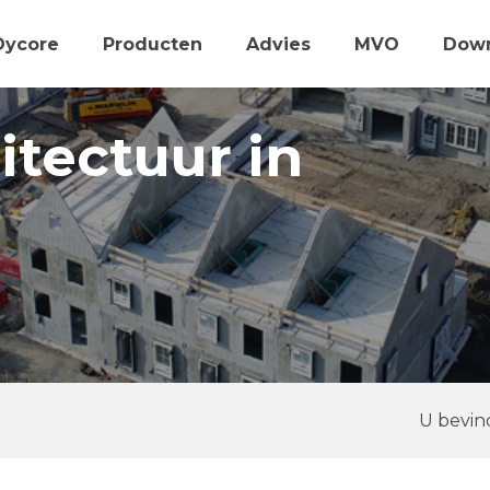
Dycore
Producten
Advies
MVO
Dow
itectuur in
U bevind