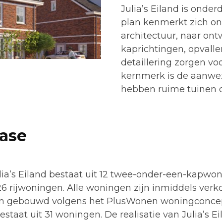
Julia’s Eiland is onder
plan kenmerkt zich on
architectuur, naar on
kaprichtingen, opvall
detaillering zorgen voo
kernmerk is de aanwez
hebben ruime tuinen d
fase
lia’s Eiland bestaat uit 12 twee-onder-een-kapwon
6 rijwoningen. Alle woningen zijn inmiddels verk
 gebouwd volgens het PlusWonen woningconcep
estaat uit 31 woningen. De realisatie van Julia’s Ei