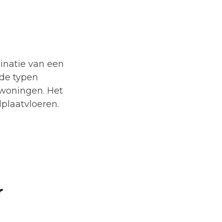
inatie van een
nde typen
 woningen. Het
plaatvloeren.
r