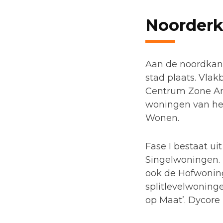
Noorderk
Aan de noordkant
stad plaats. Vlak
Centrum Zone Am
woningen van het
Wonen.
Fase I bestaat ui
Singelwoningen.
ook de Hofwoning
splitlevelwonin
op Maat’. Dycore