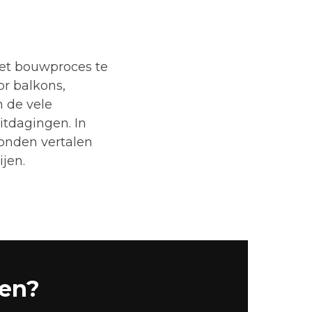
het bouwproces te
r balkons,
n de vele
itdagingen. In
konden vertalen
jen.
pen?