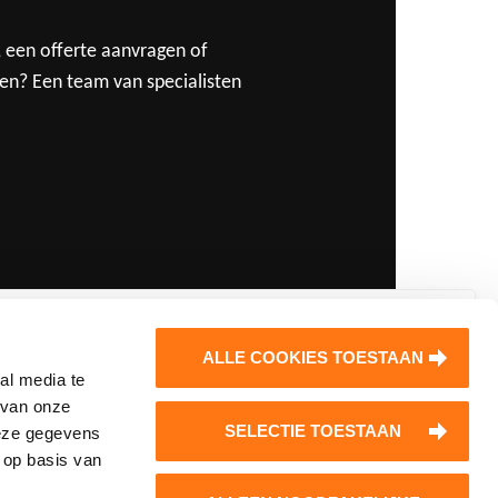
, een offerte aanvragen of
ten? Een team van specialisten
rk jij regelmatig met Dycore
ALLE COOKIES TOESTAAN
oeren?
al media te
d je dan aan voor onze nieuwsbrief! Je
 van onze
SELECTIE TOESTAAN
vangt regelmatig handige tips over de
deze gegevens
Dycore op Social Media
 op basis van
werking van onze vloeren, interessante
jecten en innovaties en ontwikkelingen op