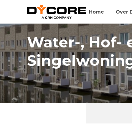
Home
Over 
Water-, Hof- 
Singelwonin