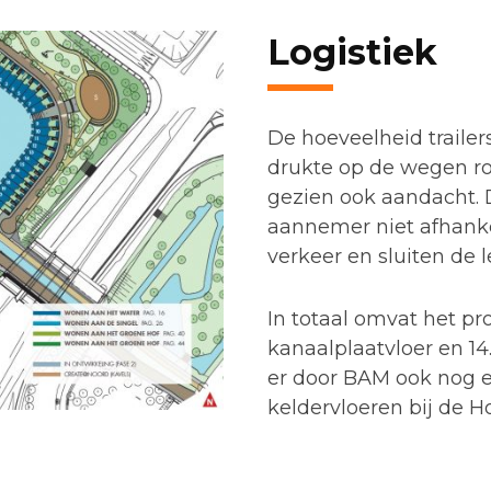
Logistiek
De hoeveelheid traile
drukte op de wegen r
gezien ook aandacht. D
aannemer niet afhanke
verkeer en sluiten de 
In totaal omvat het pr
kanaalplaatvloer en 14
er door BAM ook nog ee
keldervloeren bij de 