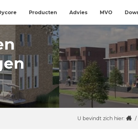
Dycore
Producten
Advies
MVO
Dow
en
gen
U bevindt zich hier:
/