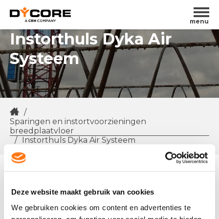
menu
Instorthuls Dyka Air
Systeem
/
Sparingen en instortvoorzieningen
breedplaatvloer
/
Instorthuls Dyka Air Systeem
Het Dyka Air Systeem is een kunststof
ventilatiesysteem, dat bestaat uit ovale kanalen en
Deze website maakt gebruik van cookies
ronde buizen met diverse koppelstukken. Met
We gebruiken cookies om content en advertenties te
een luchtdichtheidsklasse D behoren luchtlekken