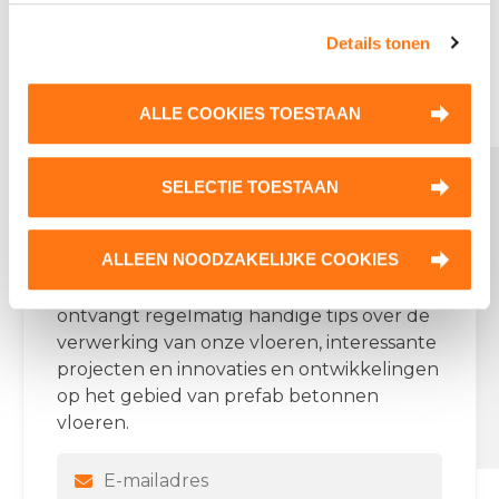
Details tonen
ALLE COOKIES TOESTAAN
Contactgegevens Dycore
SELECTIE TOESTAAN
Werk jij regelmatig met
Email:
info@dycore.nl
Tel:
Dycore vloeren?
(0)162 477 477
ALLEEN NOODZAKELIJKE COOKIES
Onze producten
Meld je dan aan voor onze nieuwsbrief! Je
ontvangt regelmatig handige tips over de
Breedplaatvloeren
verwerking van onze vloeren, interessante
Ribbenvloeren
projecten en innovaties en ontwikkelingen
op het gebied van prefab betonnen
Dycore op Social Media
vloeren.