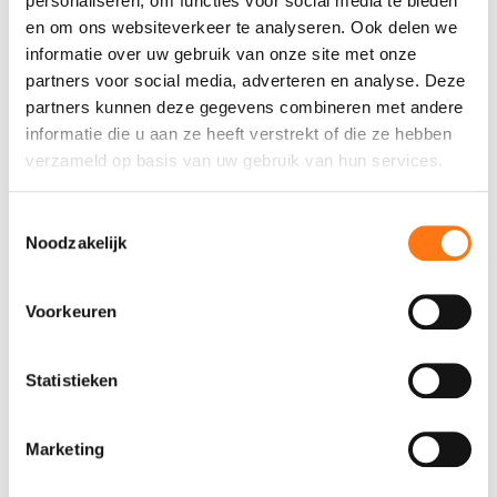
personaliseren, om functies voor social media te bieden
tot het verleden. Met de speciale instorthuls is een
en om ons websiteverkeer te analyseren. Ook delen we
verticale doorvoer mogelijk, waarop eenvoudig
informatie over uw gebruik van onze site met onze
een koppelstuk (onderuitloop of eindstuk)
partners voor social media, adverteren en analyse. Deze
aangesloten kan worden.
partners kunnen deze gegevens combineren met andere
informatie die u aan ze heeft verstrekt of die ze hebben
Wij hebben een tweetal typen voor u op vooraad:
verzameld op basis van uw gebruik van hun services.
de 60 mm hoge instorthuls voor de
breedplaatschil 50/60 mm en de 70 mm hoge
Toestemmingsselectie
instorthuls voor de breedplaatschil 70 mm.
Noodzakelijk
Voorkeuren
Statistieken
Marketing