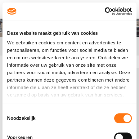
menu
Deze website maakt gebruik van cookies
We gebruiken cookies om content en advertenties te
/
Vacatures
/
Productie
personaliseren, om functies voor social media te bieden
en om ons websiteverkeer te analyseren. Ook delen we
informatie over uw gebruik van onze site met onze
partners voor social media, adverteren en analyse. Deze
Contactgegevens Dycore
partners kunnen deze gegevens combineren met andere
informatie die u aan ze heeft verstrekt of die ze hebben
Email:
info@dycore.nl
verzameld op basis van uw gebruik van hun services.
Tel:
(0)162 477 477
Onze producten
Toestemmingsselectie
Noodzakelijk
Breedplaatvloeren
Ribbenvloeren
Voorkeuren