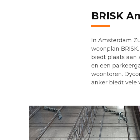
BRISK A
In Amsterdam Zui
woonplan BRISK. 
biedt plaats aan
en een parkeerga
woontoren. Dycor
anker biedt vele 