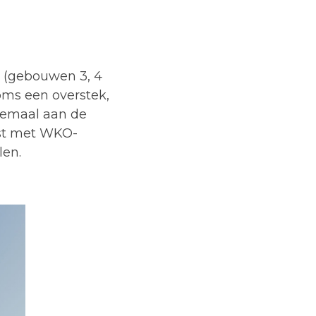
y (gebouwen 3, 4
ms een overstek,
lemaal aan de
ust met WKO-
len.