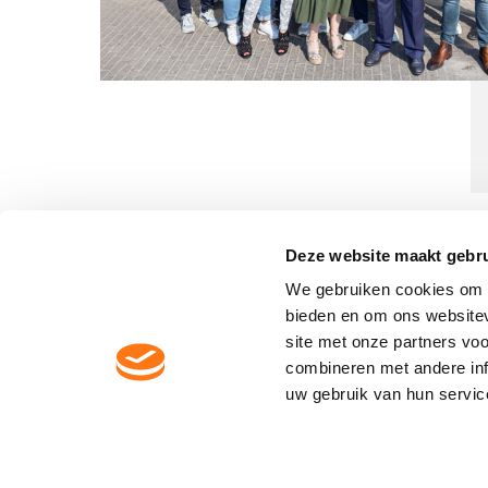
Deze website maakt gebru
We gebruiken cookies om c
bieden en om ons websitev
site met onze partners vo
Contactgegevens Dycore
combineren met andere inf
uw gebruik van hun servic
Email:
info@dycore.nl
Tel:
(0)162 477 477