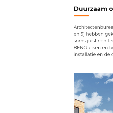
Duurzaam 
Architectenburea
en 5) hebben gek
soms juist een t
BENG-eisen en be
installatie en d