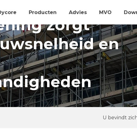
Dycore
Producten
Advies
MVO
Dow
ening zorgt
ouwsnelheid en
andigheden
U bevindt zich