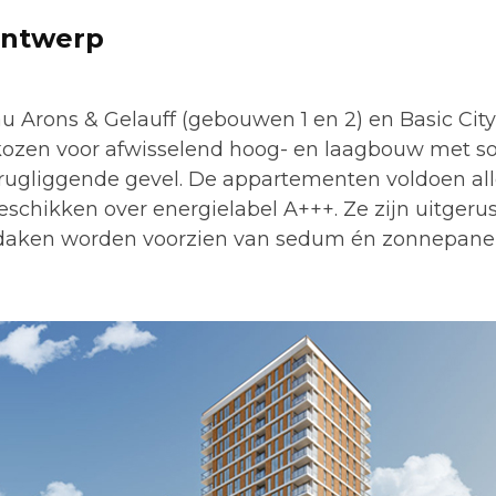
ontwerp
u Arons & Gelauff (gebouwen 1 en 2) en Basic Cit
ozen voor afwisselend hoog- en laagbouw met so
erugliggende gevel. De appartementen voldoen al
schikken over energielabel A+++. Ze zijn uitger
e daken worden voorzien van sedum én zonnepane