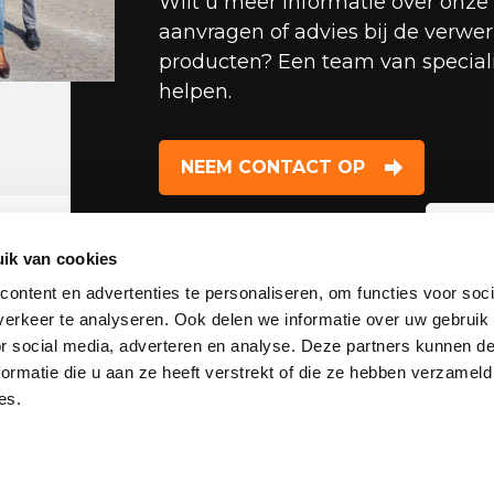
Wilt u meer informatie over onze 
aanvragen of advies bij de verwe
producten? Een team van speciali
helpen.
NEEM CONTACT OP
We
ik van cookies
vl
ontent en advertenties te personaliseren, om functies voor soci
Mel
erkeer te analyseren. Ook delen we informatie over uw gebruik
ont
or social media, adverteren en analyse. Deze partners kunnen 
Onze producten
ormatie die u aan ze heeft verstrekt of die ze hebben verzameld
ver
es.
pro
Breedplaatvloeren
het
Ribbenvloeren