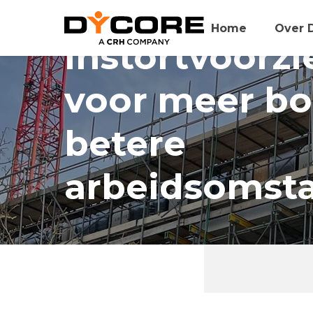
Home
Over 
Instortvoorzi
voor meer b
betere
arbeidsomst