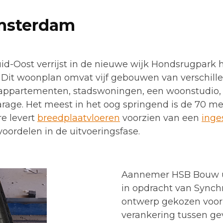
msterdam
d-Oost verrijst in de nieuwe wijk Hondsrugpark 
Dit woonplan omvat vijf gebouwen van verschill
 appartementen, stadswoningen, een woonstudio,
rage. Het meest in het oog springend is de 70 m
e levert
breedplaatvloeren
voorzien van een
inge
voordelen in de uitvoeringsfase.
Aannemer HSB Bouw ui
in opdracht van Synchr
ontwerp gekozen voor 
verankering tussen gev