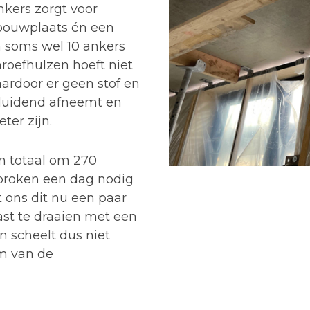
nkers zorgt voor
bouwplaats én een
 soms wel 10 ankers
hroefhulzen hoeft niet
rdoor er geen stof en
beduidend afneemt en
er zijn.
n totaal om 270
roken een dag nodig
 ons dit nu een paar
ast te draaien met een
n scheelt dus niet
im van de