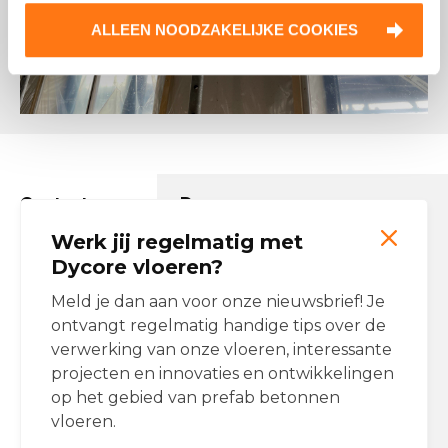
ALLEEN NOODZAKELIJKE COOKIES
Contactgegevens Dycore
Werk jij regelmatig met
Email:
info@dycore.nl
Tel:
Dycore vloeren?
(0)162 477 477
Onze producten
Meld je dan aan voor onze nieuwsbrief! Je
ontvangt regelmatig handige tips over de
Breedplaatvloeren
verwerking van onze vloeren, interessante
Ribbenvloeren
projecten en innovaties en ontwikkelingen
op het gebied van prefab betonnen
Dycore op Social Media
vloeren.