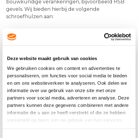
bouwkundige verankeringen, bijvoorbeeld HSB
gevels. Wij bieden hierbij de volgende
schroefhulzen aan:
M10x60
M12x70
M16x100
Deze website maakt gebruik van cookies
De breedplaatvloer behoeft een minimale dikte
We gebruiken cookies om content en advertenties te
van 70 mm. De schroefhuls komt dan in het hart
personaliseren, om functies voor social media te bieden
van de plaat (bij 70 mm dikte op 35 mm hoogte).
en om ons websiteverkeer te analyseren. Ook delen we
Omdat de schroefhulzen met een bout in de PS
informatie over uw gebruik van onze site met onze
randen wordt vastgezet kan dit alleen in de
partners voor social media, adverteren en analyse. Deze
langszijde bij pasplaten van maximaal 2700 mm
partners kunnen deze gegevens combineren met andere
breedte.
informatie die u aan ze heeft verstrekt of die ze hebben
verzameld op basis van uw gebruik van hun services.
Heeft u interesse in de schroefhulzen of wilt u
meer informatie? Neem contact op met uw
Toestemmingsselectie