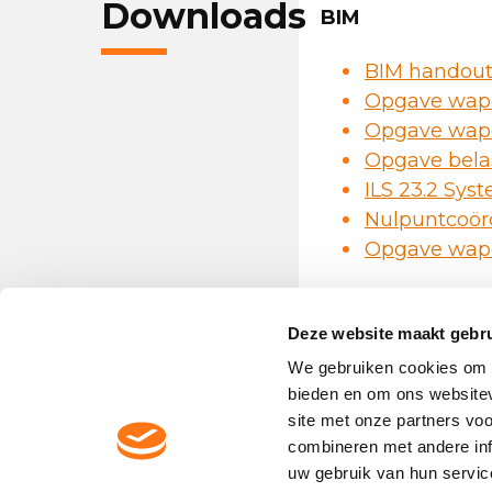
Downloads
BIM
BIM handou
Opgave wape
Opgave wapen
Opgave bela
ILS 23.2 Sys
Nulpuntcoör
Opgave wape
Deze website maakt gebru
We gebruiken cookies om c
bieden en om ons websitev
site met onze partners vo
Contactgegevens Dycore
combineren met andere inf
uw gebruik van hun servic