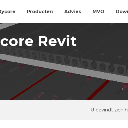
Dycore
Producten
Advies
MVO
Dow
core Revit
U bevindt zich hi