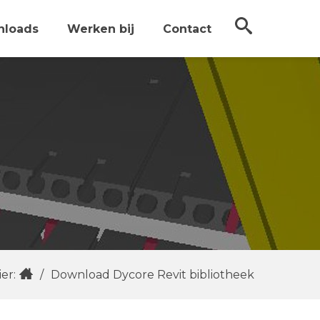
nloads
Werken bij
Contact
er:
/
Download Dycore Revit bibliotheek