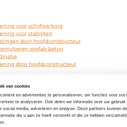
t
ning voor schijfwerking
ing voor stabiliteit
stingen door hoofdconstructeur
teemvloeren prefab beton
dinatie
ning door hoofdconstructeur
We
ik van cookies
vl
ontent en advertenties te personaliseren, om functies voor soci
Mel
erkeer te analyseren. Ook delen we informatie over uw gebruik
ont
or social media, adverteren en analyse. Deze partners kunnen 
Onze producten
ormatie die u aan ze heeft verstrekt of die ze hebben verzameld
ver
es.
pro