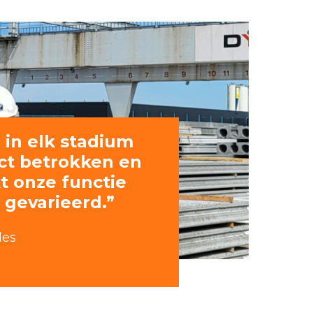
a in elk stadium
ect betrokken en
kt onze functie
 gevarieerd.”
les