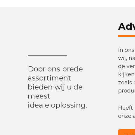
Adv
In on
wij, 
de ve
Door ons brede
kijken
assortiment
zoals 
bieden wij u de
produc
meest
ideale oplossing.
Heeft
onze 