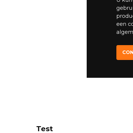
U kunt
gebru
produ
een c
algem
CO
Test