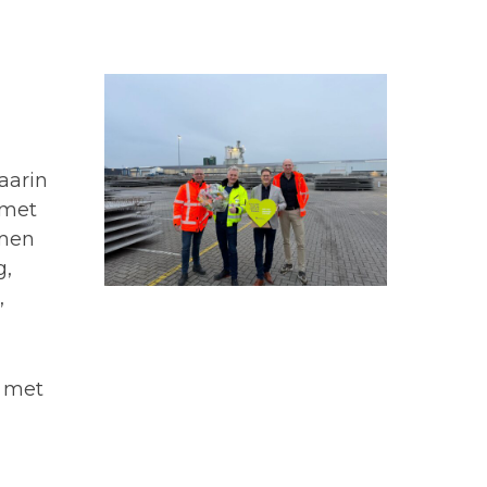
aarin
 met
omen
g,
,
p met