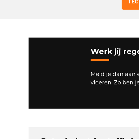
TEC
Werk jij re
Meld je dan aan 
vloeren. Zo ben j