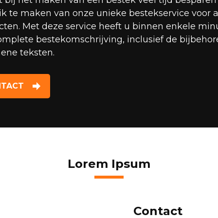
 bij het maken van een bestek veel tijd besparen
ik te maken van onze unieke bestekservice voor a
cten. Met deze service heeft u binnen enkele min
omplete bestekomschrijving, inclusief de bijbeho
ene teksten.
NTACT
Lorem Ipsum
Contact