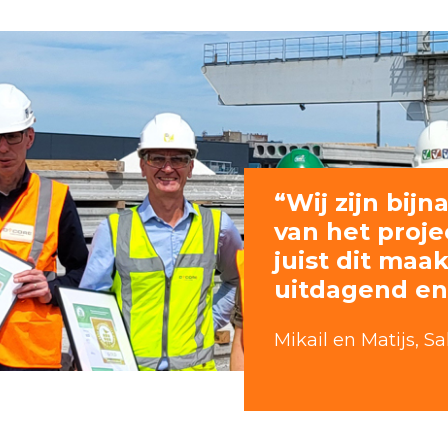
“Wij zijn bijn
van het proj
juist dit maa
uitdagend en
Mikail en Matijs, Sa